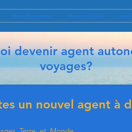
Notre Programme
Avantages T&M
Nos F
oi devenir agent auto
voyages?
tes un nouvel agent à d
yages Terre et Monde